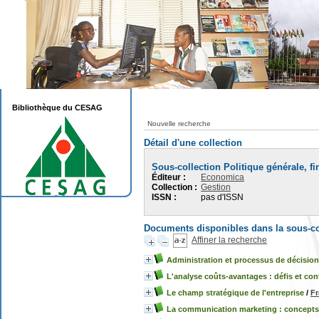
Bibliothèque du CESAG
Nouvelle recherche
Détail d'une collection
Sous-collection Politique générale, f
Éditeur :
Economica
Collection :
Gestion
ISSN :
pas d'ISSN
Documents disponibles dans la sous-co
Affiner la recherche
Administration et processus de décision
L'analyse coûts-avantages : défis et con
Le champ stratégique de l'entreprise
/
Fr
La communication marketing : concepts,