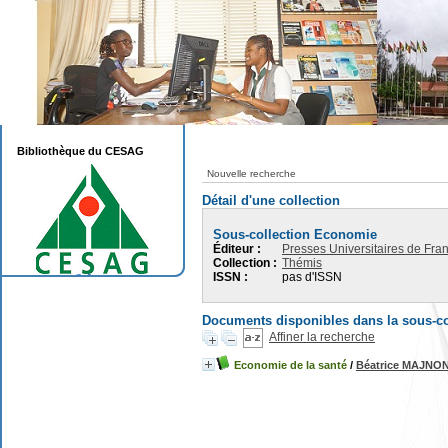
Bibliothèque du CESAG
Nouvelle recherche
Détail d'une collection
Sous-collection Economie
Éditeur :
Presses Universitaires de Fra
Collection :
Thémis
ISSN :
pas d'ISSN
Documents disponibles dans la sous-co
Affiner la recherche
Economie de la santé
/
Béatrice MAJNO