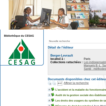
Bibliothèque du CESAG
Nouvelle recherche
Détail de l'éditeur
Berger-Levrault
localisé à :
Paris
Collections rattachées :
Les indispensab
Manuels B.-L. Sa
Santé : méthodes
Documents disponibles chez cet éditeu
Affiner la recherche
L'accident et la maladie du fonctionnair
Audit de la gestion sociale des établiss
Les droits des usagers du système de s