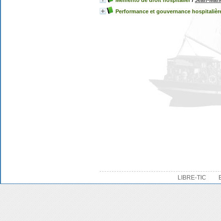
Mémento de droit hospitalier
/
Jean-Mar
Performance et gouvernance hospitalièr
LIBRE-TIC