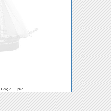
c Google
pmb