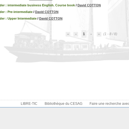
ader : intermediate business English. Course book
/
David COTTON
der : Pre-intermediate
/
David COTTON
der : Upper Intermediate
/
David COTTON
1
(1 - 8 / 8)
LIBRE-TIC
Bibliothèque du CESAG
Faire une recherche ave