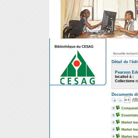
Bibliothèque du CESAG
Nouvelle recherc
Détail de l'édi
Pearson Edu
localisé à :
Collections r
Documents dis
Aff
Comparati
Essentials
Market le
Market lea
Market lea