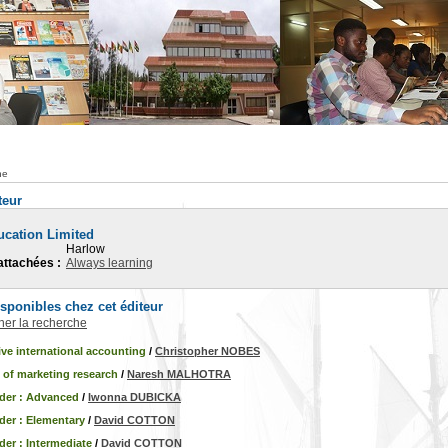
he
teur
cation Limited
Harlow
attachées :
Always learning
ponibles chez cet éditeur
iner la recherche
ve international accounting
/
Christopher NOBES
 of marketing research
/
Naresh MALHOTRA
ader : Advanced
/
Iwonna DUBICKA
der : Elementary
/
David COTTON
der : Intermediate
/
David COTTON