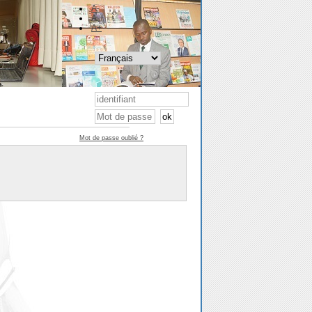
A-
A
A+
Mot de passe oublié ?