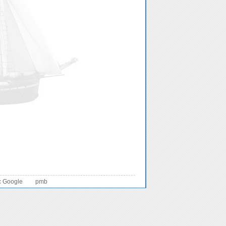
c Google
pmb