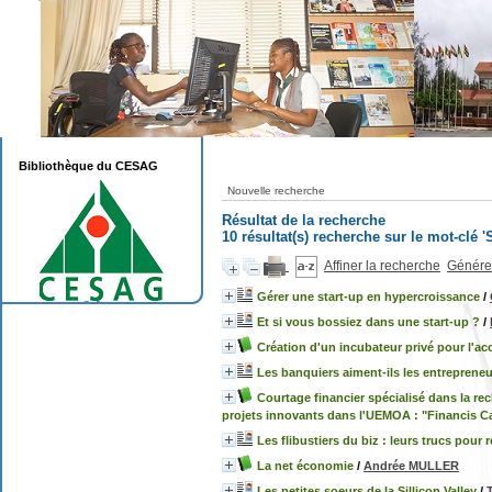
Bibliothèque du CESAG
Nouvelle recherche
Résultat de la recherche
10 résultat(s) recherche sur le mot-clé 'S
Affiner la recherche
Générer
Gérer une start-up en hypercroissance
/
Et si vous bossiez dans une start-up ?
/
Création d'un incubateur privé pour l'
Les banquiers aiment-ils les entrepreneu
Courtage financier spécialisé dans la r
projets innovants dans l'UEMOA : "Financis Ca
Les flibustiers du biz : leurs trucs pour 
La net économie
/
Andrée MULLER
Les petites soeurs de la Sillicon Valley
/