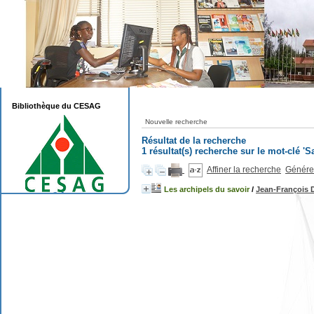
Bibliothèque du CESAG
Nouvelle recherche
Résultat de la recherche
1 résultat(s) recherche sur le mot-clé 'S
Affiner la recherche
Générer
Les archipels du savoir
/
Jean-François