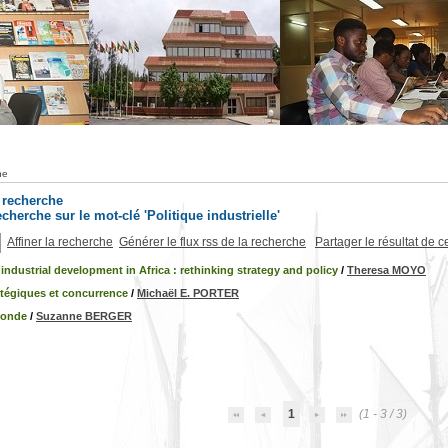
he
a recherche
recherche sur le mot-clé 'Politique industrielle'
Affiner la recherche
Générer le flux rss de la recherche
Partager le résultat de c
industrial development in Africa : rethinking strategy and policy
/
Theresa MOYO
atégiques et concurrence
/
Michaël E. PORTER
monde
/
Suzanne BERGER
1
(1 - 3 / 3)