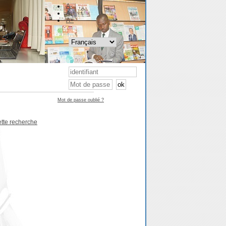
A-
A
A+
Mot de passe oublié ?
ette recherche