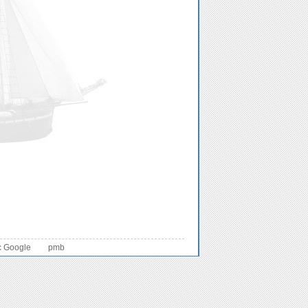
c Google
pmb