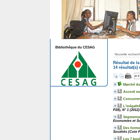
Bibliothèque du CESAG
Nouvelle recherc
Résultat de l
14 résultat(s)
Marché du 
Accord su
Concurrenc
L'inégalit
P28), N° 1 (2012)
Segmentati
Economies et Soc
Des formes
Sociétés (Cote P
Les 7 boul