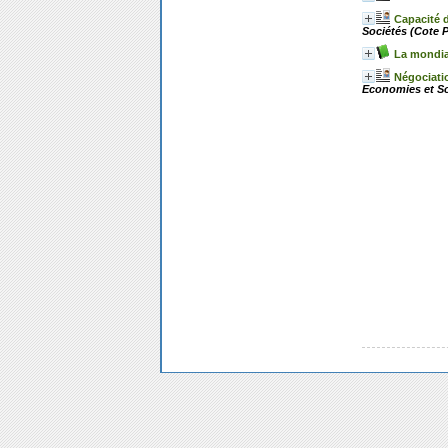
Capacité d
Sociétés (Cote P
La mondial
Négociati
Economies et Soc