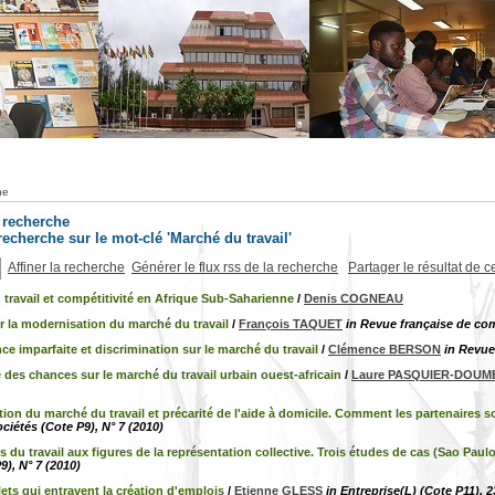
he
a recherche
 recherche sur le mot-clé 'Marché du travail'
Affiner la recherche
Générer le flux rss de la recherche
Partager le résultat de c
travail et compétitivité en Afrique Sub-Saharienne
/
Denis COGNEAU
r la modernisation du marché du travail
/
François TAQUET
in Revue française de comp
e imparfaite et discrimination sur le marché du travail
/
Clémence BERSON
in Revue
é des chances sur le marché du travail urbain ouest-africain
/
Laure PASQUIER-DOUM
on du marché du travail et précarité de l'aide à domicile. Comment les partenaires s
iétés (Cote P9), N° 7 (2010)
 du travail aux figures de la représentation collective. Trois études de cas (Sao Paulo
9), N° 7 (2010)
ets qui entravent la création d'emplois
/
Etienne GLESS
in Entreprise(L) (Cote P11), 2