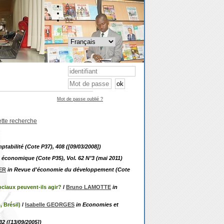
A-
A
A+
Mot de passe oublié ?
ette recherche
tabilité (Cote P37), 408 ([09/03/2008])
 économique (Cote P35), Vol. 62 N°3 (mai 2011)
ER
in Revue d'économie du développement (Cote
ociaux peuvent-ils agir?
/
Bruno LAMOTTE
in
, Brésil)
/
Isabelle GEORGES
in Economies et
32 ([13/09/2005])