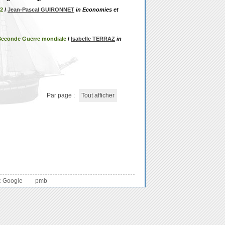
02
/
Jean-Pascal GUIRONNET
in Economies et
a Seconde Guerre mondiale
/
Isabelle TERRAZ
in
Par page :
Tout afficher
c Google
pmb