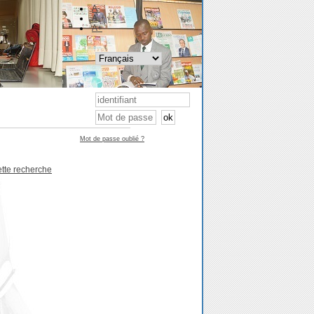
A-
A
A+
Mot de passe oublié ?
ette recherche