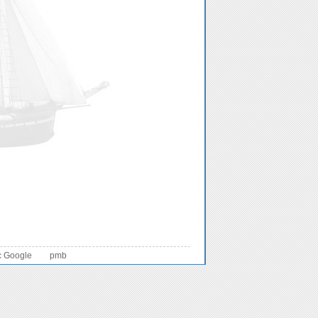
c Google
pmb