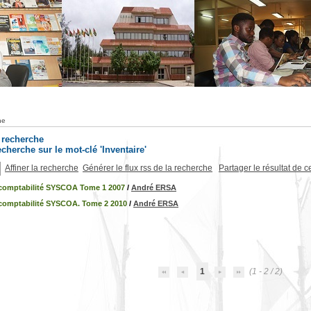
he
a recherche
recherche sur le mot-clé 'Inventaire'
Affiner la recherche
Générer le flux rss de la recherche
Partager le résultat de c
 comptabilité SYSCOA Tome 1 2007
/
André ERSA
 comptabilité SYSCOA. Tome 2 2010
/
André ERSA
1
(1 - 2 / 2)