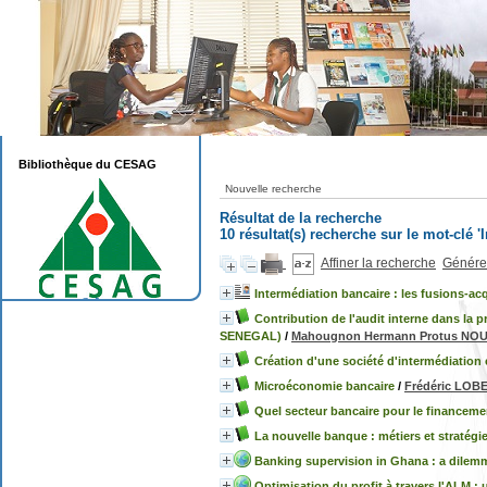
Bibliothèque du CESAG
Nouvelle recherche
Résultat de la recherche
10 résultat(s) recherche sur le mot-clé '
Affiner la recherche
Générer
Intermédiation bancaire : les fusions-ac
Contribution de l'audit interne dans la p
SENEGAL)
/
Mahougnon Hermann Protus NO
Création d'une société d'intermédiatio
Microéconomie bancaire
/
Frédéric LOB
Quel secteur bancaire pour le finance
La nouvelle banque : métiers et stratégi
Banking supervision in Ghana : a dilem
Optimisation du profit à travers l'ALM :