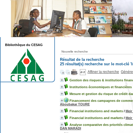
Bibliothèque du CESAG
Nouvelle recherche
Résultat de la recherche
25 résultat(s) recherche sur le mot-clé 'I
Affiner la recherche
Générer
Gestion des risques & institutions financ
Institutions économiques et financières
Mesure et gestion du risque de crédit dan
Financement des campagnes de commercia
Aboubakar TOURE
Financial institutions and markets
/
Mei
Financial institutions and markets
/
Mei
Analyse comparative des priorités clima
DAN MARADI