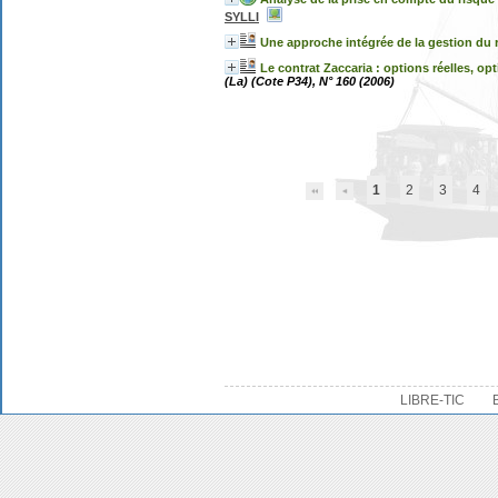
SYLLI
Une approche intégrée de la gestion du r
Le contrat Zaccaria : options réelles, o
(La) (Cote P34), N° 160 (2006)
1
2
3
4
LIBRE-TIC