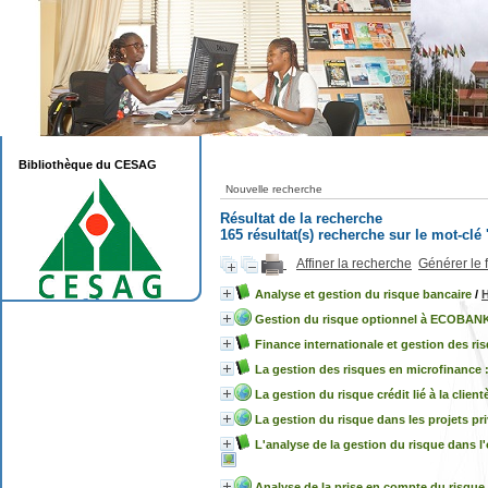
Bibliothèque du CESAG
Nouvelle recherche
Résultat de la recherche
165 résultat(s) recherche sur le mot-clé
Affiner la recherche
Générer le 
Analyse et gestion du risque bancaire
/
Gestion du risque optionnel à ECOBANK-B
Finance internationale et gestion des ri
La gestion des risques en microfinance :
La gestion du risque crédit lié à la clie
La gestion du risque dans les projets priv
L'analyse de la gestion du risque dans l
Analyse de la prise en compte du risque