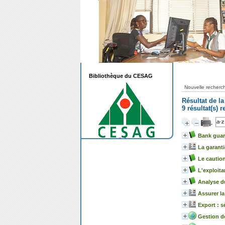
Bibliothèque du CESAG
Nouvelle recherc
Résultat de l
9 résultat(s) 
Bank guara
La garant
Le cautio
L'exploita
Analyse du
Assurer la
Export : 
Gestion d