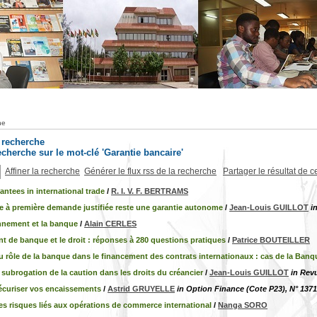
he
a recherche
recherche sur le mot-clé 'Garantie bancaire'
Affiner la recherche
Générer le flux rss de la recherche
Partager le résultat de c
ntees in international trade
/
R. I. V. F. BERTRAMS
ie à première demande justifiée reste une garantie autonome
/
Jean-Louis GUILLOT
i
nnement et la banque
/
Alain CERLES
nt de banque et le droit : réponses à 280 questions pratiques
/
Patrice BOUTEILLER
 rôle de la banque dans le financement des contrats internationaux : cas de la Banq
 subrogation de la caution dans les droits du créancier
/
Jean-Louis GUILLOT
in Rev
sécuriser vos encaissements
/
Astrid GRUYELLE
in Option Finance (Cote P23), N° 1371
es risques liés aux opérations de commerce international
/
Nanga SORO