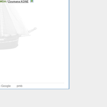
'UMOA
/
Zoumana KONE
c Google
pmb