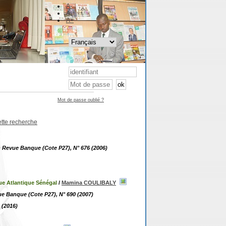
A-
A
A+
Mot de passe oublié ?
ette recherche
n Revue Banque (Cote P27), N° 676 (2006)
ue Atlantique Sénégal
/
Mamina COULIBALY
ue Banque (Cote P27), N° 690 (2007)
 (2016)