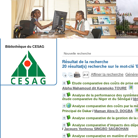
Bibliothèque du CESAG
Nouvelle recherche
Résultat de la recherche
20 résultat(s) recherche sur le mot-clé 
Affiner la recherche
Générer
Etude comparative des coûts de prise en c
Alpha Mahamoud dit Karamoko TOURE
Analyse de la performance des systèmes 
étude comparative du Niger et du Sénégal
/
Id
Analyse comparative des coûts par la mét
Principal de Dakar
/
Maman Abra D. DOGBA
Analyse comparative de la gestion de la 
Analyse comparative d'impacts des dépe
/
Jacques Yonhosu SINGBO SAGBOHAN
Analyse comparative en matière d'octroi