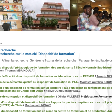
he
a recherche
 recherche sur le mot-clé 'Dispositif de formation'
Affiner la recherche
Générer le flux rss de la recherche
Partager le résultat de c
u dispositif pédagogique de formation des enseignants à l'Ecole Normale Supérieure
lsem Thomas MBAIKOULA
 l'efficacité d'un dispositif de formation en éducation : cas du PREMST
/
Joseph NZ
n de la démarche qualité au dispositif de formation du PAA
/
Modeste Aurelien KO
 d'un dispositif de formation sur un territoire : cas d'un projet de renforcement de
ndissement de Grand-Yoff Dakar
/
Ndèye Oumoukhaïry SALL
 de conception et dispositif de formation
/
Olivier VILLERET
in Education Permanent
n d'un dispositif de formation basé sur l'approche par les compétences : cas du Ly
 (LETFP) de Thiès
/
Mouhamath NDIAYE
n du dispositif de formation mis en place au centre de formation et de production A