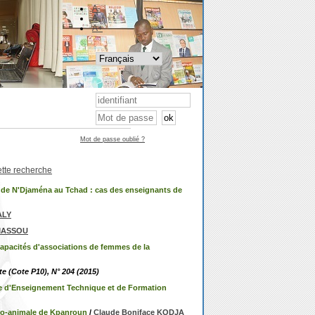
A-
A
A+
Mot de passe oublié ?
ette recherche
 de N'Djaména au Tchad : cas des enseignants de
ALY
UMASSOU
 capacités d'associations de femmes de la
e (Cote P10), N° 204 (2015)
cée d'Enseignement Technique et de Formation
gro-animale de Kpanroun
/
Claude Boniface KODJA