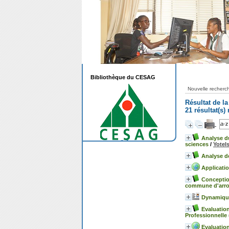
Bibliothèque du CESAG
Nouvelle recherc
Résultat de l
21 résultat(s)
Analyse d
sciences
/
Yote
Analyse de
Applicatio
Conception
commune d'arro
Dynamique
Evaluatio
Professionnelle
Evaluatio