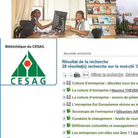
Bibliothèque du CESAG
Nouvelle recherche
Résultat de la recherche
28 résultat(s) recherche sur le mot-clé '
Affiner la recherche
Générer
Culture d'entreprise : décodez tous les 
La culture d'entreprise
/
Maurice THEVE
La culture d'entreprise : source de péren
L'entreprise Est Européenne résiste au 
Sociologie de l'entreprise
/
Sébastien A
Conduire le changement : feuille de rout
Différences culturelles et management
/
Les entreprises ont-elles une âme ?
/
Al