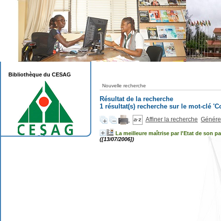
Bibliothèque du CESAG
Nouvelle recherche
Résultat de la recherche
1 résultat(s) recherche sur le mot-clé '
Affiner la recherche
Générer
La meilleure maîtrise par l'Etat de son p
([13/07/2006])