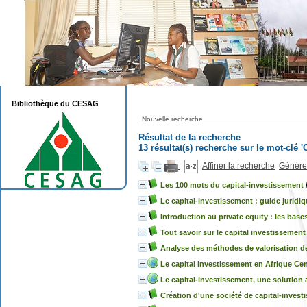
Bibliothèque du CESAG
Nouvelle recherche
Résultat de la recherche
13 résultat(s) recherche sur le mot-clé '
Affiner la recherche
Générer
Les 100 mots du capital-investissement
Le capital-investissement : guide juridiqu
Introduction au private equity : les bas
Tout savoir sur le capital investissement
Analyse des méthodes de valorisation de
Le capital investissement en Afrique Cent
Le capital-investissement, une solution
Création d'une société de capital-inve