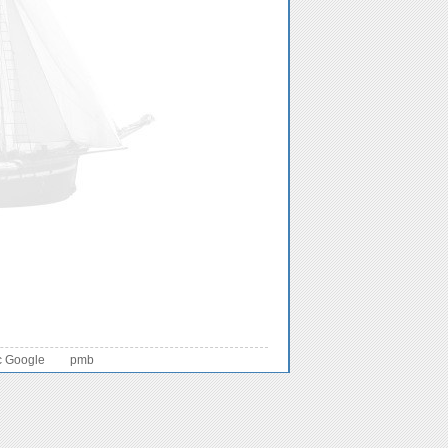
c Google
pmb