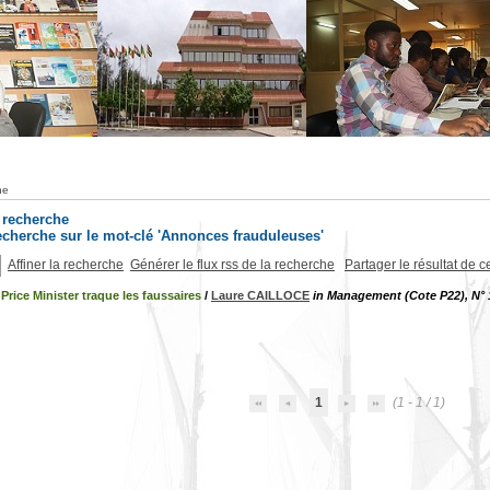
he
a recherche
 recherche sur le mot-clé 'Annonces frauduleuses'
Affiner la recherche
Générer le flux rss de la recherche
Partager le résultat de c
rice Minister traque les faussaires
/
Laure CAILLOCE
in Management (Cote P22), N° 
1
(1 - 1 / 1)