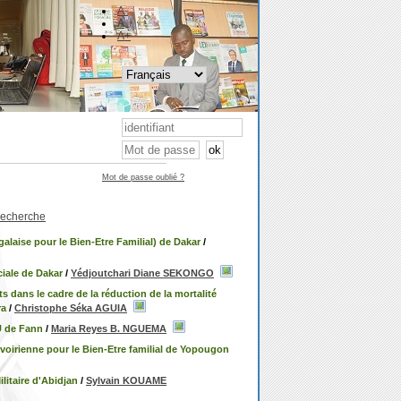
A-
A
A+
Mot de passe oublié ?
 recherche
laise pour le Bien-Etre Familial) de Dakar
/
ciale de Dakar
/
Yédjoutchari Diane SEKONGO
s dans le cadre de la réduction de la mortalité
ra
/
Christophe Séka AGUIA
U de Fann
/
Maria Reyes B. NGUEMA
 Ivoirienne pour le Bien-Etre familial de Yopougon
litaire d'Abidjan
/
Sylvain KOUAME