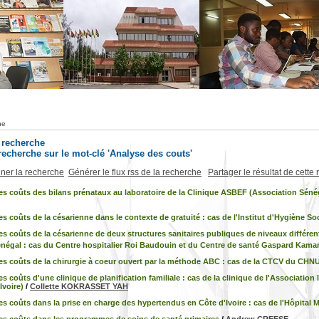
he
a recherche
 recherche sur le mot-clé 'Analyse des couts'
iner la recherche
Générer le flux rss de la recherche
Partager le résultat de cette
s coûts des bilans prénataux au laboratoire de la Clinique ASBEF (Association Sénéga
s coûts de la césarienne dans le contexte de gratuité : cas de l'Institut d'Hygiène So
s coûts de la césarienne de deux structures sanitaires publiques de niveaux différent
énégal : cas du Centre hospitalier Roi Baudouin et du Centre de santé Gaspard Kama
es coûts de la chirurgie à coeur ouvert par la méthode ABC : cas de la CTCV du CHN
s coûts d'une clinique de planification familiale : cas de la clinique de l'Association
Ivoire)
/
Collette KOKRASSET YAH
s coûts dans la prise en charge des hypertendus en Côte d'Ivoire : cas de l'Hôpital Mi