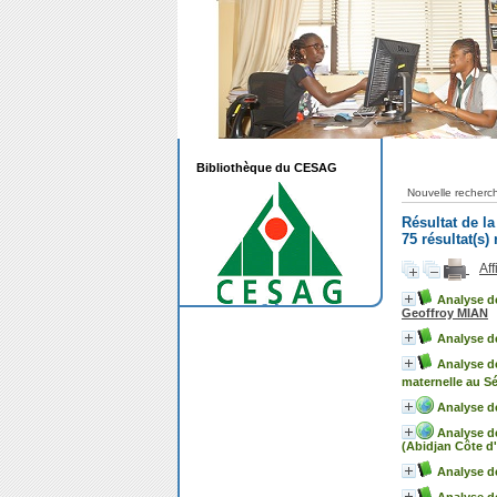
Bibliothèque du CESAG
Nouvelle recherc
Résultat de l
75 résultat(s)
Aff
Analyse de
Geoffroy MIAN
Analyse de
Analyse de
maternelle au S
Analyse d
Analyse de
(Abidjan Côte d'
Analyse de