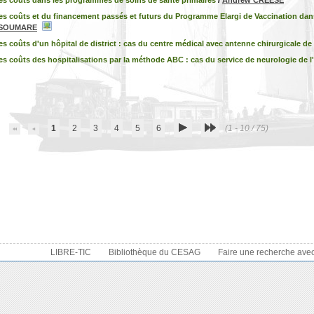
es coûts dans les programmes de soins de santé primaires
/
Andrew CREESE
s coûts et du financement passés et futurs du Programme Elargi de Vaccination dans 
o SOUMARE
s coûts d'un hôpital de district : cas du centre médical avec antenne chirurgicale 
s coûts des hospitalisations par la méthode ABC : cas du service de neurologie de l
1
2
3
4
5
6
(1 - 10 / 75)
LIBRE-TIC
Bibliothèque du CESAG
Faire une recherche ave