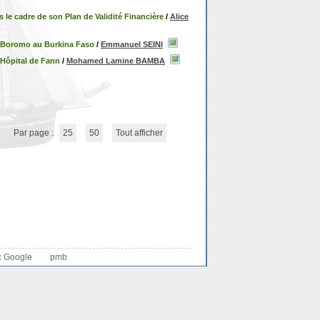
le cadre de son Plan de Validité Financière
/
Alice
de Boromo au Burkina Faso
/
Emmanuel SEINI
'Hôpital de Fann
/
Mohamed Lamine BAMBA
Par page :
25
50
Tout afficher
c Google
pmb