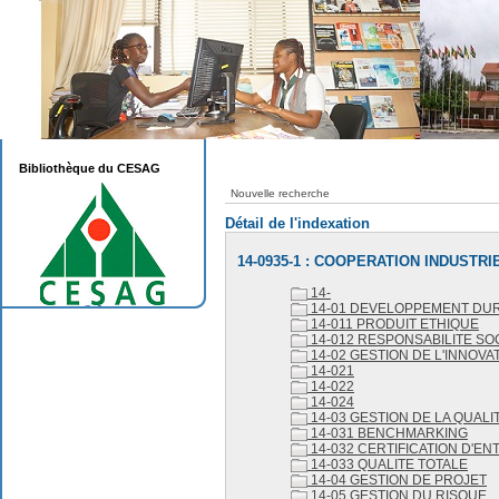
Bibliothèque du CESAG
Nouvelle recherche
Détail de l'indexation
14-0935-1 : COOPERATION INDUSTRI
14-
14-01 DEVELOPPEMENT DU
14-011 PRODUIT ETHIQUE
14-012 RESPONSABILITE SO
14-02 GESTION DE L'INNOVA
14-021
14-022
14-024
14-03 GESTION DE LA QUALI
14-031 BENCHMARKING
14-032 CERTIFICATION D'EN
14-033 QUALITE TOTALE
14-04 GESTION DE PROJET
14-05 GESTION DU RISQUE