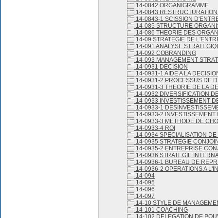
14-0842 ORGANIGRAMME
14-0843 RESTRUCTURATION
14-0843-1 SCISSION D'ENTR
14-085 STRUCTURE ORGANI
14-086 THEORIE DES ORGAN
14-09 STRATEGIE DE L'ENTR
14-091 ANALYSE STRATEGIQ
14-092 COBRANDING
14-093 MANAGEMENT STRA
14-0931 DECISION
14-0931-1 AIDE A LA DECISIO
14-0931-2 PROCESSUS DE D
14-0931-3 THEORIE DE LA D
14-0932 DIVERSIFICATION D
14-0933 INVESTISSEMENT D
14-0933-1 DESINVESTISSEM
14-0933-2 INVESTISSEMENT 
14-0933-3 METHODE DE CHO
14-0933-4 ROI
14-0934 SPECIALISATION DE
14-0935 STRATEGIE CONJOI
14-0935-2 ENTREPRISE CON
14-0936 STRATEGIE INTERN
14-0936-1 BUREAU DE REP
14-0936-2 OPERATIONS A L'
14-094
14-095
14-096
14-097
14-10 STYLE DE MANAGEME
14-101 COACHING
14-102 DELEGATION DE POU