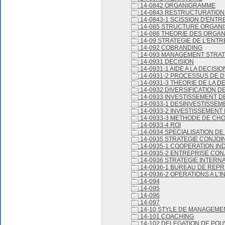
14-0842 ORGANIGRAMME
14-0843 RESTRUCTURATION
14-0843-1 SCISSION D'ENTR
14-085 STRUCTURE ORGANI
14-086 THEORIE DES ORGAN
14-09 STRATEGIE DE L'ENTR
14-092 COBRANDING
14-093 MANAGEMENT STRA
14-0931 DECISION
14-0931-1 AIDE A LA DECISIO
14-0931-2 PROCESSUS DE D
14-0931-3 THEORIE DE LA D
14-0932 DIVERSIFICATION D
14-0933 INVESTISSEMENT D
14-0933-1 DESINVESTISSEM
14-0933-2 INVESTISSEMENT 
14-0933-3 METHODE DE CHO
14-0933-4 ROI
14-0934 SPECIALISATION DE
14-0935 STRATEGIE CONJOI
14-0935-1 COOPERATION IN
14-0935-2 ENTREPRISE CON
14-0936 STRATEGIE INTERN
14-0936-1 BUREAU DE REP
14-0936-2 OPERATIONS A L'
14-094
14-095
14-096
14-097
14-10 STYLE DE MANAGEME
14-101 COACHING
14-102 DELEGATION DE POU