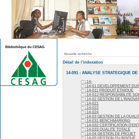
Bibliothèque du CESAG
Nouvelle recherche
Détail de l'indexation
14-091 : ANALYSE STRATEGIQUE DE
14-
14-01 DEVELOPPEMENT DU
14-011 PRODUIT ETHIQUE
14-012 RESPONSABILITE SO
14-02 GESTION DE L'INNOVA
14-021
14-022
14-024
14-03 GESTION DE LA QUALI
14-031 BENCHMARKING
14-032 CERTIFICATION D'EN
14-033 QUALITE TOTALE
14-04 GESTION DE PROJET
14-05 GESTION DU RISQUE