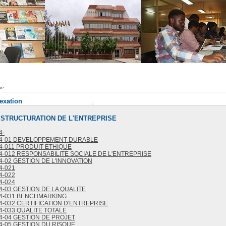
he
dexation
RESTRUCTURATION DE L'ENTREPRISE
4-
4-01 DEVELOPPEMENT DURABLE
4-011 PRODUIT ETHIQUE
4-012 RESPONSABILITE SOCIALE DE L'ENTREPRISE
4-02 GESTION DE L'INNOVATION
4-021
4-022
4-024
4-03 GESTION DE LA QUALITE
4-031 BENCHMARKING
4-032 CERTIFICATION D'ENTREPRISE
4-033 QUALITE TOTALE
4-04 GESTION DE PROJET
4-05 GESTION DU RISQUE