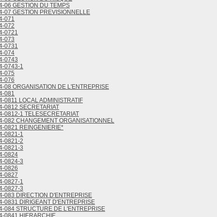
4-06 GESTION DU TEMPS
4-07 GESTION PREVISIONNELLE
4-071
4-072
4-0721
4-073
4-0731
4-074
4-0743
4-0743-1
4-075
4-076
4-08 ORGANISATION DE L'ENTREPRISE
4-081
4-0811 LOCAL ADMINISTRATIF
4-0812 SECRETARIAT
4-0812-1 TELESECRETARIAT
4-082 CHANGEMENT ORGANISATIONNEL
4-0821 REINGENIERIE*
4-0821-1
4-0821-2
4-0821-3
4-0824
4-0824-3
4-0826
4-0827
4-0827-1
4-0827-3
4-083 DIRECTION D'ENTREPRISE
4-0831 DIRIGEANT D'ENTREPRISE
4-084 STRUCTURE DE L'ENTREPRISE
4-0841 HIERARCHIE