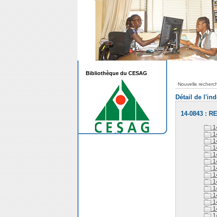
Bibliothèque du CESAG
Nouvelle recherc
Détail de l'in
14-0843 : 
1
1
1
1
1
1
1
1
1
1
1
1
1
1