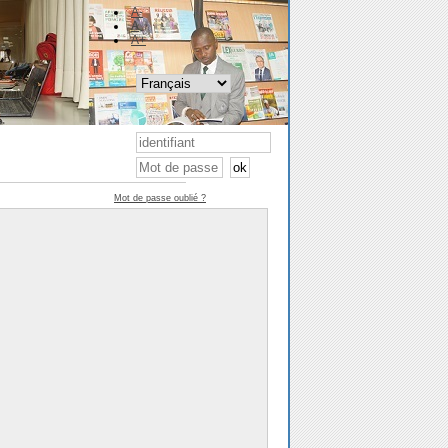
A-
A
A+
Mot de passe oublié ?