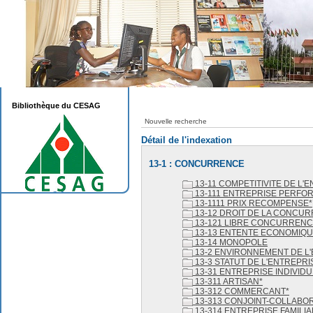
Bibliothèque du CESAG
Nouvelle recherche
Détail de l'indexation
13-1 : CONCURRENCE
13-11 COMPETITIVITE DE L'
13-111 ENTREPRISE PERFO
13-1111 PRIX RECOMPENSE*
13-12 DROIT DE LA CONCU
13-121 LIBRE CONCURREN
13-13 ENTENTE ECONOMIQ
13-14 MONOPOLE
13-2 ENVIRONNEMENT DE L
13-3 STATUT DE L'ENTREPRI
13-31 ENTREPRISE INDIVIDU
13-311 ARTISAN*
13-312 COMMERCANT*
13-313 CONJOINT-COLLABO
13-314 ENTREPRISE FAMILIA