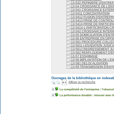
13-532 PEPINIERE D'ENTRE
13-54 CROISSANCE DE L'EN
13-541 CROISSANCE EXTER
13-5411 CONCENTRATION
13-5412 FUSION D'ENTREPR
13-5413 PRISE DE CONTROL
13-5414 PRISE DE PARTICIP
13-5414-1 PARTICIPATION C
13-542 CROISSANCE INTER
13-55 DOMICILIATION D'ENT
13-56 ENTREPRISE EN DIFFI
13-561 PROCEDURE COLLEC
13-5611 LIQUIDATION JUDICI
13-5612 REDRESSEMENT JU
13-562 RENFLOUEMENT D'E
13-57 ESSAIMAGE
13-58 IMPLANTATION DE L'E
13-581 DELOCALISATION
13-59 TRANSMISSION D'ENT
Ouvrages de la bibliothèque en indexat
Affiner la recherche
La compétivité de l'entreprise : l'obsessi
La performance durable : renouer avec l