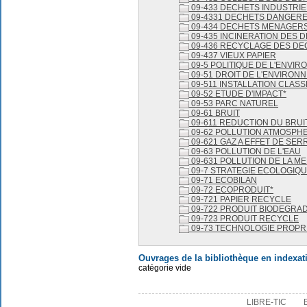
09-433 DECHETS INDUSTRIE
09-4331 DECHETS DANGER
09-434 DECHETS MENAGER
09-435 INCINERATION DES 
09-436 RECYCLAGE DES DE
09-437 VIEUX PAPIER
09-5 POLITIQUE DE L'ENVI
09-51 DROIT DE L'ENVIRON
09-511 INSTALLATION CLAS
09-52 ETUDE D'IMPACT*
09-53 PARC NATUREL
09-61 BRUIT
09-611 REDUCTION DU BRUI
09-62 POLLUTION ATMOSPH
09-621 GAZ A EFFET DE SER
09-63 POLLUTION DE L'EAU
09-631 POLLUTION DE LA M
09-7 STRATEGIE ECOLOGIQU
09-71 ECOBILAN
09-72 ECOPRODUIT*
09-721 PAPIER RECYCLE
09-722 PRODUIT BIODEGRA
09-723 PRODUIT RECYCLE
09-73 TECHNOLOGIE PROPR
Ouvrages de la bibliothèque en indexat
catégorie vide
LIBRE-TIC