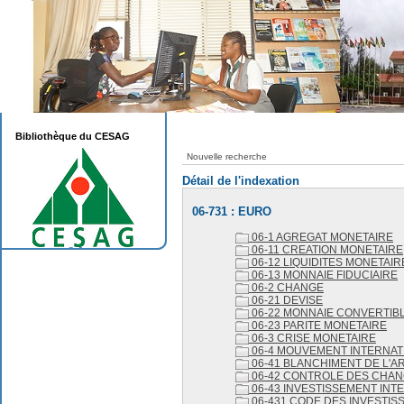
Bibliothèque du CESAG
Nouvelle recherche
Détail de l'indexation
06-731 : EURO
06-1 AGREGAT MONETAIRE
06-11 CREATION MONETAIRE
06-12 LIQUIDITES MONETAIR
06-13 MONNAIE FIDUCIAIRE
06-2 CHANGE
06-21 DEVISE
06-22 MONNAIE CONVERTIB
06-23 PARITE MONETAIRE
06-3 CRISE MONETAIRE
06-4 MOUVEMENT INTERNAT
06-41 BLANCHIMENT DE L'A
06-42 CONTROLE DES CHA
06-43 INVESTISSEMENT INT
06-431 CODE DES INVESTI