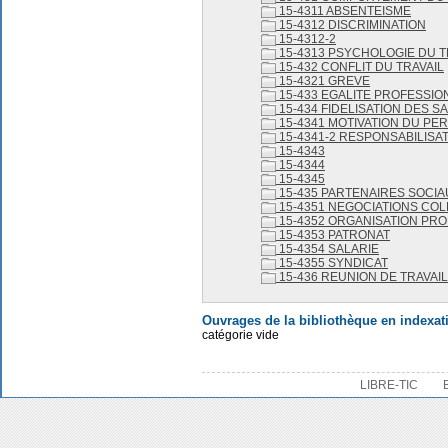
15-4311 ABSENTEISME
15-4312 DISCRIMINATION
15-4312-2
15-4313 PSYCHOLOGIE DU T
15-432 CONFLIT DU TRAVAIL
15-4321 GREVE
15-433 EGALITE PROFESSIO
15-434 FIDELISATION DES S
15-4341 MOTIVATION DU PE
15-4341-2 RESPONSABILISA
15-4343
15-4344
15-4345
15-435 PARTENAIRES SOCIA
15-4351 NEGOCIATIONS COL
15-4352 ORGANISATION PR
15-4353 PATRONAT
15-4354 SALARIE
15-4355 SYNDICAT
15-436 REUNION DE TRAVAIL
Ouvrages de la bibliothèque en indexat
catégorie vide
LIBRE-TIC