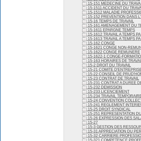
15-151 MEDECINE DU TRAVA
15-1511 ACCIDENT DU TRAVA
15-1512 MALADIE PROFESS
15-152 PREVENTION DANS L
15-16 TEMPS DE TRAVAIL
15-161 AMENAGEMENT DU T
15-1611 EPARGNE TEMPS
15-1612 TRAVAIL A TEMPS P
15-1613 TRAVAIL A TEMPS PA
15-162 CONGE
15-1621 CONGE NON-REMU
15-1622 CONGE REMUNERE
15-1622-1 CONGE-FORMATI
15-163 HORAIRES DE TRAVAI
15-2 DROIT DU TRAVAIL
15-21 COMITE D'ENTREPRIS
15-22 CONSEIL DE PRUD'H
15-23 CONTRAT DE TRAVAIL
15-231 CONTRAT A DUREE 
15-232 DEMISSION
15-233 LICENCIEMENT
15-234 TRAVAIL TEMPORAIR
15-24 CONVENTION COLLEC
15-241 REGLEMENT INTERI
15-25 DROIT SYNDICAL
15-251 REPRESENTATION D
15-26 EXPRESSION DES SAL
15-27
15-3 GESTION DES RESSOU
15-31 APPRECIATION DU P
15-32 CARRIERE PROFESSI
15-321 COMPETENCE PROF