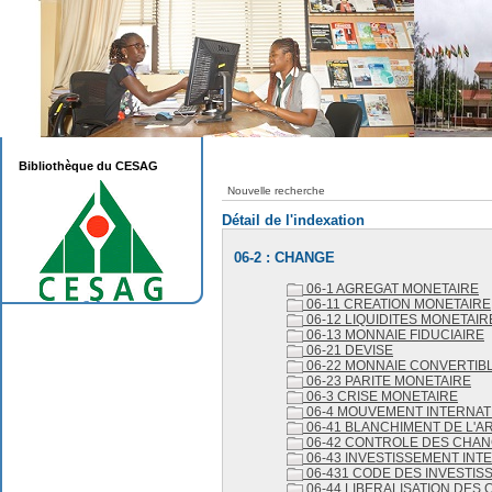
Bibliothèque du CESAG
Nouvelle recherche
Détail de l'indexation
06-2 : CHANGE
06-1 AGREGAT MONETAIRE
06-11 CREATION MONETAIRE
06-12 LIQUIDITES MONETAIR
06-13 MONNAIE FIDUCIAIRE
06-21 DEVISE
06-22 MONNAIE CONVERTIB
06-23 PARITE MONETAIRE
06-3 CRISE MONETAIRE
06-4 MOUVEMENT INTERNAT
06-41 BLANCHIMENT DE L'A
06-42 CONTROLE DES CHA
06-43 INVESTISSEMENT INT
06-431 CODE DES INVESTI
06-44 LIBERALISATION DES