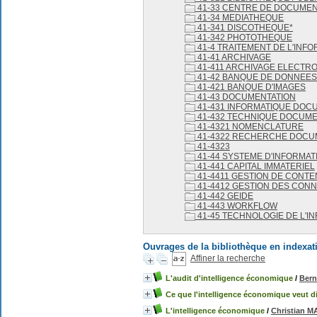
41-33 CENTRE DE DOCUMEN
41-34 MEDIATHEQUE
41-341 DISCOTHEQUE*
41-342 PHOTOTHEQUE
41-4 TRAITEMENT DE L'INF
41-41 ARCHIVAGE
41-411 ARCHIVAGE ELECTR
41-42 BANQUE DE DONNEES
41-421 BANQUE D'IMAGES
41-43 DOCUMENTATION
41-431 INFORMATIQUE DOC
41-432 TECHNIQUE DOCUME
41-4321 NOMENCLATURE
41-4322 RECHERCHE DOCU
41-4323
41-44 SYSTEME D'INFORMAT
41-441 CAPITAL IMMATERIEL
41-4411 GESTION DE CONT
41-4412 GESTION DES CON
41-442 GEIDE
41-443 WORKFLOW
41-45 TECHNOLOGIE DE L'I
Ouvrages de la bibliothèque en indexat
Affiner la recherche
L'audit d'intelligence économique
/
Ber
Ce que l'intelligence économique veut d
L'intelligence économique
/
Christian 