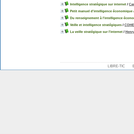
Intelligence stratégique sur internet
/
Ca
Petit manuel d'intelligence économique a
Du renseignement à l'intelligence écon
Veille et intelligence stratégiques
/
COHEN
La veille stratégique sur l'internet
/
Henr
LIBRE-TIC