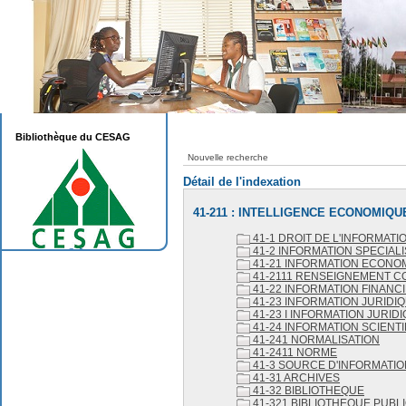
Bibliothèque du CESAG
Nouvelle recherche
Détail de l'indexation
41-211 : INTELLIGENCE ECONOMIQU
41-1 DROIT DE L'INFORMATI
41-2 INFORMATION SPECIAL
41-21 INFORMATION ECONO
41-2111 RENSEIGNEMENT 
41-22 INFORMATION FINANC
41-23 INFORMATION JURIDI
41-23 I INFORMATION JURID
41-24 INFORMATION SCIENT
41-241 NORMALISATION
41-2411 NORME
41-3 SOURCE D'INFORMATIO
41-31 ARCHIVES
41-32 BIBLIOTHEQUE
41-321 BIBLIOTHEQUE PUBL