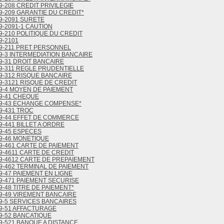
9-208 CREDIT PRIVILEGIE
9-209 GARANTIE DU CREDIT*
9-2091 SURETE
9-2091-1 CAUTION
9-210 POLITIQUE DU CREDIT
9-2101
9-211 PRET PERSONNEL
9-3 INTERMEDIATION BANCAIRE
9-31 DROIT BANCAIRE
9-311 REGLE PRUDENTIELLE
9-312 RISQUE BANCAIRE
9-3121 RISQUE DE CREDIT
9-4 MOYEN DE PAIEMENT
9-41 CHEQUE
9-43 ECHANGE COMPENSE*
9-431 TROC
9-44 EFFET DE COMMERCE
9-441 BILLET A ORDRE
9-45 ESPECES
9-46 MONETIQUE
9-461 CARTE DE PAIEMENT
9-4611 CARTE DE CREDIT
9-4612 CARTE DE PREPAIEMENT
9-462 TERMINAL DE PAIEMENT
9-47 PAIEMENT EN LIGNE
9-471 PAIEMENT SECURISE
9-48 TITRE DE PAIEMENT*
9-49 VIREMENT BANCAIRE
9-5 SERVICES BANCAIRES
9-51 AFFACTURAGE
9-52 BANCATIQUE
9-521 BANQUE A DISTANCE