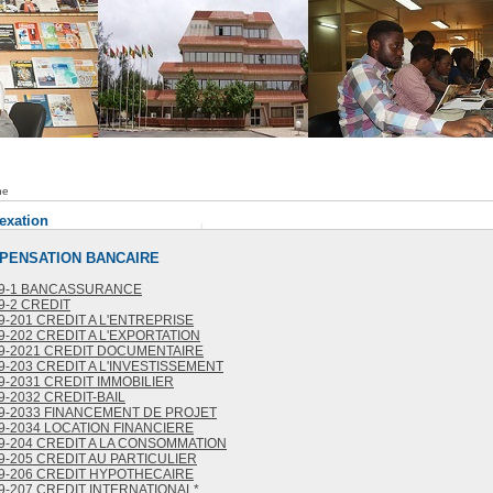
he
dexation
OMPENSATION BANCAIRE
9-1 BANCASSURANCE
9-2 CREDIT
9-201 CREDIT A L'ENTREPRISE
9-202 CREDIT A L'EXPORTATION
9-2021 CREDIT DOCUMENTAIRE
9-203 CREDIT A L'INVESTISSEMENT
9-2031 CREDIT IMMOBILIER
9-2032 CREDIT-BAIL
9-2033 FINANCEMENT DE PROJET
9-2034 LOCATION FINANCIERE
9-204 CREDIT A LA CONSOMMATION
9-205 CREDIT AU PARTICULIER
9-206 CREDIT HYPOTHECAIRE
9-207 CREDIT INTERNATIONAL*