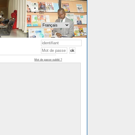
A-
A
A+
Mot de passe oublié ?