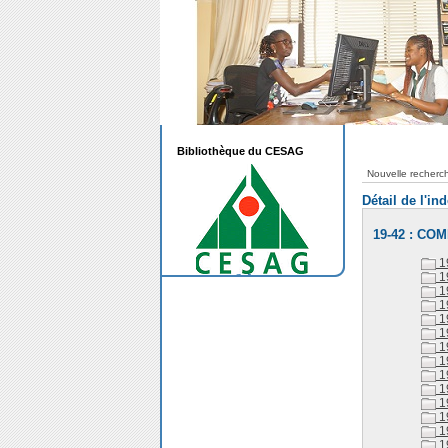
Bibliothèque du CESAG
Nouvelle recherc
Détail de l'in
19-42 : C
1
1
1
1
1
1
1
1
1
1
1
1
1
1