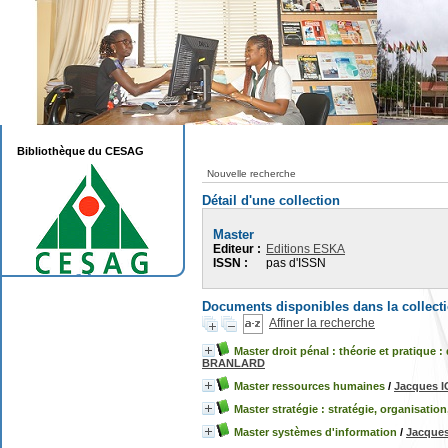
Bibliothèque du CESAG
Nouvelle recherche
Détail d'une collection
Master
Editeur :
Editions ESKA
ISSN :
pas d'ISSN
Documents disponibles dans la collect
Affiner la recherche
Master droit pénal : théorie et pratique :
BRANLARD
Master ressources humaines
/
Jacques 
Master stratégie : stratégie, organisatio
Master systèmes d'information
/
Jacque