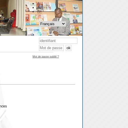
A-
A
A+
Mot de passe oublié ?
ances