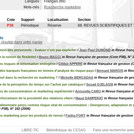
Langues :
Français (
fre
)
Mots-clés :
Rcecherche marketing
Cote
Support
Localisation
Section
P38
Périodique
Réserve
68. REVUES SCIENTIFIQUES ET
ts
e résultat dans votre panier
tion des personnels : évaluer n'est pas expliciter
/
Jean-Paul DUMOND
in Revue franç
 la notion de flexibilité
/
Bruno MAGGI
in Revue française de gestion (Cote P38), N° 1
es risques et information endogéne
/
Gildas APPERE
in Revue française de gestion (C
 des banques françaises en termes d'analyse du risque-pays
/
Bernard MAROIS
in Rev
euf dans la recherche en marketing ?
/
Michelle BERGADAA
in Revue française de ges
e de la perception du temps sur l'achat par catalogue
/
Souad DJELASSI
in Revue fra
es de consommation et marketing expérientiel
/
Antonella CARU
in Revue française d
nforcement de la proximité des relations client
/
Maud DAMPERAT
in Revue française 
 alimentaire perçu comme risque vital de consommation : émergences, adaptation et 
 P38), N° 162 (2006)
es marketing pour les produits de terroir
/
Fatiha FORT
in Revue française de gestion 
LIBRE-TIC
Bibliothèque du CESAG
Faire une recherche ave