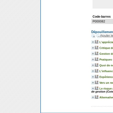
Code-barres
P000082
Dépouillemen
Ajouter l
L'apprécia
Critique de
Gestion d
Pratiques
Quoi de n
L'influenc
Expérienc
Vers un re
Le risque
de gestion (Cote
Alternativ