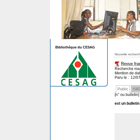
Bibliothèque du CESAG
Nouvelle recherc
Revue fra
Recherche mar
Mention de da
Paru le : 12/0
Public
ISB
[n° ou bulletin]
est un bulletin