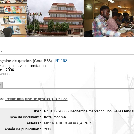
he
nçaise de gestion (Cote P38)
.
N° 162
keting : nouvelles tendances
te : 2006
7/2006
D
 de
Revue française de gestion (Cote P38)
Titre :
N° 162 - 2006 - Recherche marketing : nouvelles tend
Type de document :
texte imprimé
Auteurs :
Michelle BERGADAA
, Auteur
Année de publication :
2006