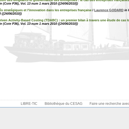
on des dirigeants et gouvernance des entreprises : le cas des entreprises française
ie (Cote P36), Vol. 13 num 1 mars 2010 ([24/06/2010])
s stratégiques et l'innovation dans les entreprises française
/
Laurence GODARD
in 
 ([24/06/2010])
iven Activity-Based Costing (TDABC) : un premier bilan à travers une étude de cas l
ie (Cote P36), Vol. 13 num 1 mars 2010 ([24/06/2010])
LIBRE-TIC
Bibliothèque du CESAG
Faire une recherche ave