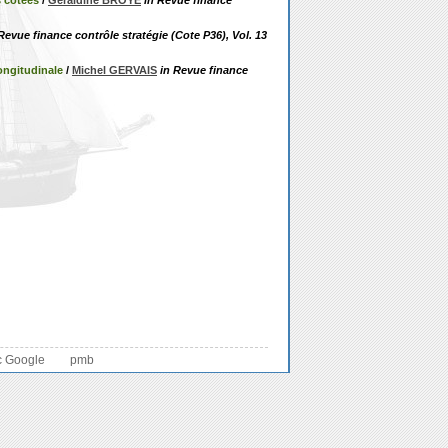
s cotées
/
Géraldine BROYE
in Revue finance
Revue finance contrôle stratégie (Cote P36), Vol. 13
ongitudinale
/
Michel GERVAIS
in Revue finance
c Google
pmb