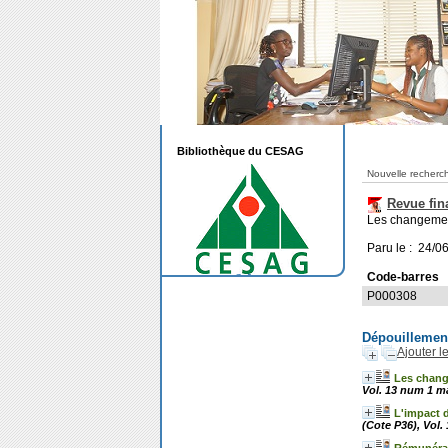
Bibliothèque du CESAG
Nouvelle recherc
Revue fin
Les changements
Paru le : 24/0
Code-barres
P000308
Dépouillemen
Ajouter l
Les change
Vol. 13 num 1 ma
L'impact 
(Cote P36), Vol.