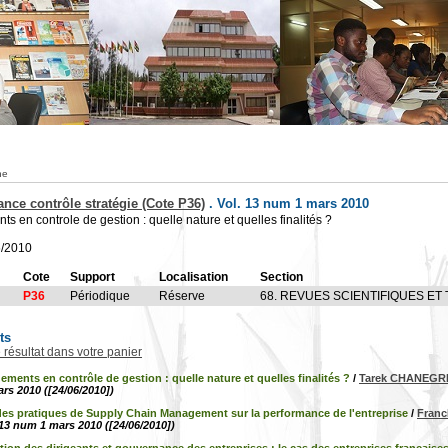
he
ance contrôle stratégie (Cote P36)
.
Vol. 13 num 1 mars 2010
 en controle de gestion : quelle nature et quelles finalités ?
6/2010
Cote
Support
Localisation
Section
P36
Périodique
Réserve
68. REVUES SCIENTIFIQUES ET
ts
e résultat dans votre panier
ments en contrôle de gestion : quelle nature et quelles finalités ?
/
Tarek CHANEGR
rs 2010 ([24/06/2010])
des pratiques de Supply Chain Management sur la performance de l'entreprise
/
Fran
 13 num 1 mars 2010 ([24/06/2010])