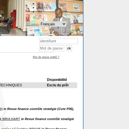
A-
A
A+
Mot de passe oublié ?
Disponibilité
 TECHNIQUES
Exclu du prêt
IH
in Revue finance contrôle stratégie (Cote P36),
ck BRULHART
in Revue finance contrôle stratégie