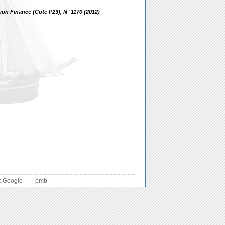
ion Finance (Cote P23), N° 1170 (2012)
c Google
pmb