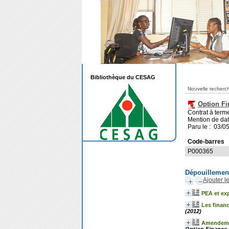
Bibliothèque du CESAG
Nouvelle recherc
Option Fi
Contrat à terme
Mention de da
Paru le : 03/0
Code-barres
P000365
Dépouillemen
Ajouter l
PEA et exp
Les financ
(2012)
Amendement