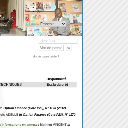
A-
A
A+
Mot de passe oublié ?
Disponibilité
 TECHNIQUES
Exclu du prêt
in Option Finance (Cote P23), N° 1170 (2012)
çois ADELLE
in Option Finance (Cote P23), N° 1170
es informations en annexe
/
Mathieu VINCENT
in