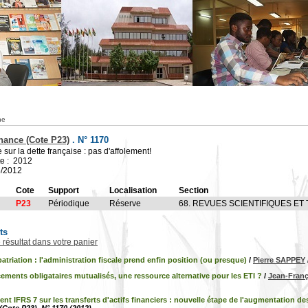
he
nance (Cote P23)
.
N° 1170
 sur la dette française : pas d'affolement!
te : 2012
5/2012
Cote
Support
Localisation
Section
P23
Périodique
Réserve
68. REVUES SCIENTIFIQUES ET
ts
e résultat dans votre panier
atriation : l'administration fiscale prend enfin position (ou presque)
/
Pierre SAPPEY
ements obligataires mutualisés, une ressource alternative pour les ETI ?
/
Jean-Fran
 IFRS 7 sur les transferts d'actifs financiers : nouvelle étape de l'augmentation d