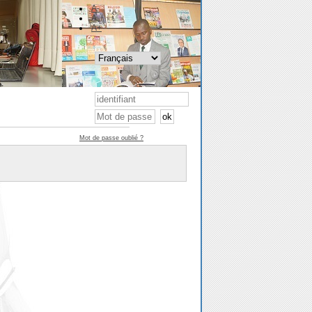
A-
A
A+
Mot de passe oublié ?