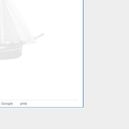
c Google
pmb