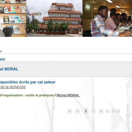
he
teur
hel MORAL
ponibles écrits par cet auteur
iner la recherche
'organisation : outils et pratiques
/
Michel MORAL
1
(1 - 1 / 1)