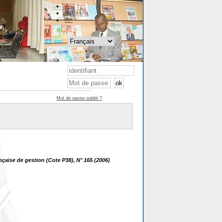
A-
A
A+
Mot de passe oublié ?
nçaise de gestion (Cote P38), N° 165 (2006)