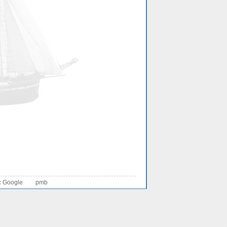
c Google
pmb