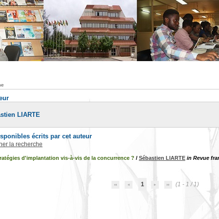
he
teur
astien LIARTE
ponibles écrits par cet auteur
iner la recherche
ratégies d'implantation vis-à-vis de la concurrence ?
/
Sébastien LIARTE
in Revue fra
1
(1 - 1 / 1)