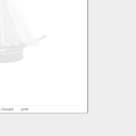
c Google
pmb