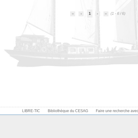
1
(1 - 6 / 6)
LIBRE-TIC
Bibliothèque du CESAG
Faire une recherche ave