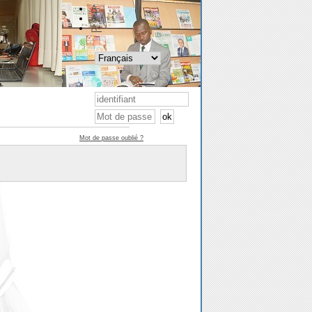
A-
A
A+
Mot de passe oublié ?