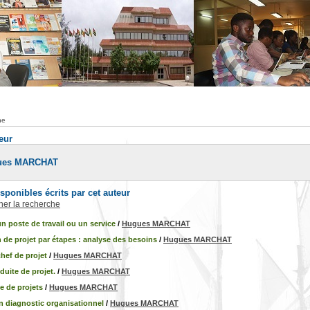
he
teur
gues MARCHAT
ponibles écrits par cet auteur
iner la recherche
n poste de travail ou un service
/
Hugues MARCHAT
 de projet par étapes : analyse des besoins
/
Hugues MARCHAT
chef de projet
/
Hugues MARCHAT
duite de projet.
/
Hugues MARCHAT
le de projets
/
Hugues MARCHAT
n diagnostic organisationnel
/
Hugues MARCHAT