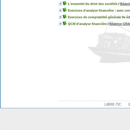
L'essentiel du droit des sociétés
/
Béatr
Exercices d'analyse financière : avec corr
Exercices de comptabilité générale 9e éd
QCM d'analyse financière
/
Béatrice G
LIBRE-TIC