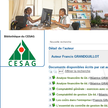
Bibliothèque du CESAG
Nouvelle recherche
Détail de l'auteur
Auteur Francis GRANDGUILLOT
Documents disponibles écrits par cet a
Affiner la recherche
Analyse financière 4e éd.
/
Béatrice GR
Analyse financière 6e éd.
/
Béatrice GR
Comptabilité générale : exercices avec co
Comptabilité de gestion 12e éd.
/
Béatr
Les coûts dans l'entreprise
/
Francis G
L'essentiel du contrôle de gestion 8e éd.