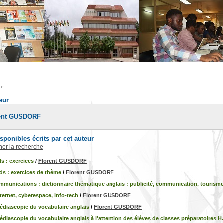
he
teur
rent GUSDORF
ponibles écrits par cet auteur
iner la recherche
s : exercices
/
Florent GUSDORF
ds : exercices de thème
/
Florent GUSDORF
munications : dictionnaire thématique anglais : publicité, communication, tourisme
ternet, cyberespace, info-tech
/
Florent GUSDORF
édiascopie du vocabulaire anglais
/
Florent GUSDORF
diascopie du vocabulaire anglais à l'attention des éléves de classes préparatoires H.