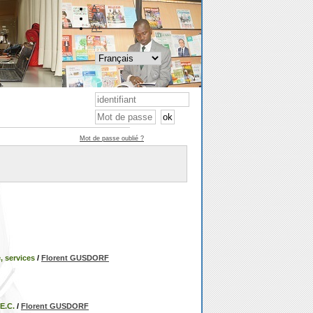
A-
A
A+
Mot de passe oublié ?
, services
/
Florent GUSDORF
E.C.
/
Florent GUSDORF