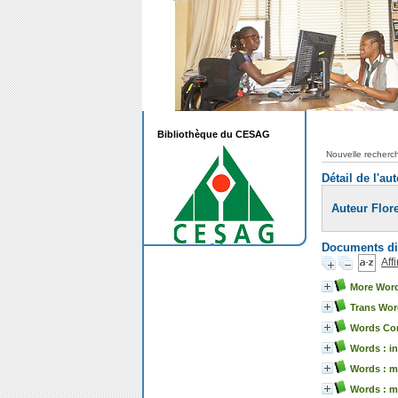
Bibliothèque du CESAG
Nouvelle recherc
Détail de l'au
Auteur Flo
Documents dis
Aff
More Word
Trans Wor
Words Com
Words : in
Words : m
Words : mé