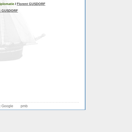
diplomatie
/
Florent GUSDORF
nt GUSDORF
c Google
pmb