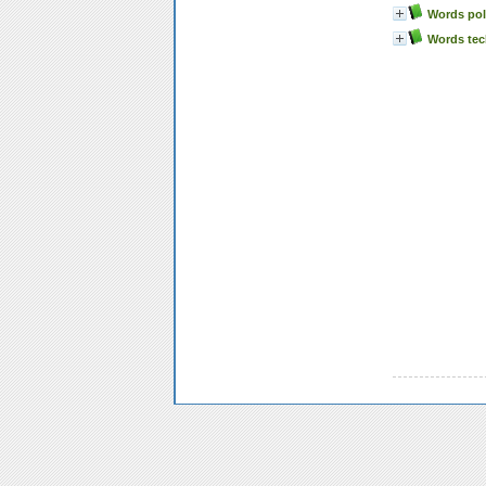
Words poli
Words tech